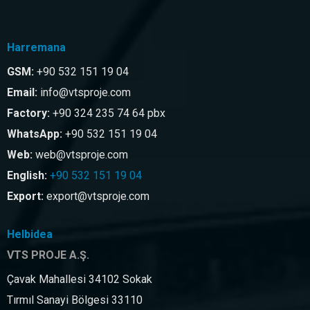
Harremana
GSM:
+90 532 151 19 04
Email:
info@vtsproje.com
Factory:
+90 324 235 74 64 pbx
WhatsApp:
+90 532 151 19 04
Web:
web@vtsproje.com
English:
+90 532 151 19 04
Export:
export@vtsproje.com
Helbidea
VTS PROJE A.Ş.
Çavak Mahallesi 34102 Sokak
Tırmıl Sanayi Bölgesi 33110