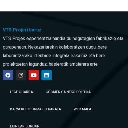
VTS Projeri buruz
VTS Projek esperientzia handia du negutegien fabrikazio eta
garapenean. Nekazariarekin kolaboratzen dugu, bere
laborantzarako irtenbide integrala eskainiz eta bere
proiektuetan lagunduz, hasieratik amaierara arte.
LEGE OHARRA
COOKIEN GAINEKO POLITIKA
BARNEKO INFORMAZIO KANALA
WEB MAPA
EGIN LAN GUREKIN