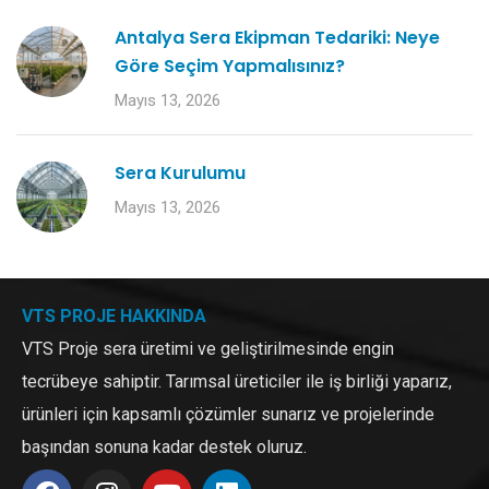
Antalya Sera Ekipman Tedariki: Neye
Göre Seçim Yapmalısınız?
Mayıs 13, 2026
Sera Kurulumu
Mayıs 13, 2026
VTS PROJE HAKKINDA
VTS Proje sera üretimi ve geliştirilmesinde engin
tecrübeye sahiptir. Tarımsal üreticiler ile iş birliği yaparız,
ürünleri için kapsamlı çözümler sunarız ve projelerinde
başından sonuna kadar destek oluruz.