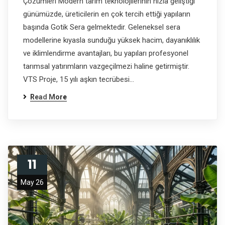
Çözümleri Modern tarım teknolojilerinin hızla geliştiği
günümüzde, üreticilerin en çok tercih ettiği yapıların
başında Gotik Sera gelmektedir. Geleneksel sera
modellerine kıyasla sunduğu yüksek hacim, dayanıklılık
ve iklimlendirme avantajları, bu yapıları profesyonel
tarımsal yatırımların vazgeçilmezi haline getirmiştir.
VTS Proje, 15 yılı aşkın tecrübesi…
Read More
11
May 26