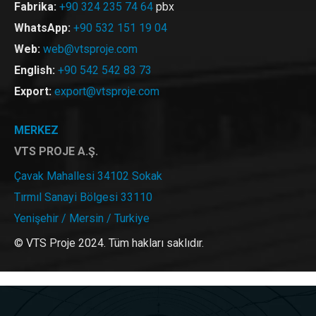
Fabrika:
+90 324 235 74 64
pbx
WhatsApp:
+90 532 151 19 04
Web:
web@vtsproje.com
English:
+90 542 542 83 73
Export:
export@vtsproje.com
MERKEZ
VTS PROJE A.Ş.
Çavak Mahallesi 34102 Sokak
Tırmıl Sanayi Bölgesi 33110
Yenişehir / Mersin / Turkiye
© VTS Proje 2024. Tüm hakları saklıdır.