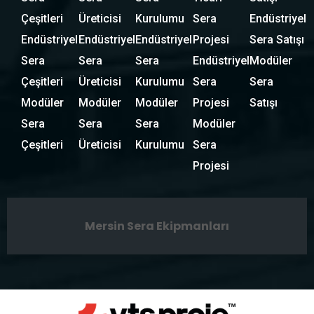
Çeşitleri
Üreticisi
Kurulumu
Sera
Endüstriyel
Endüstriyel
Endüstriyel
Endüstriyel
Projesi
Sera Satışı
Sera
Sera
Sera
Endüstriyel
Modüler
Çeşitleri
Üreticisi
Kurulumu
Sera
Sera
Modüler
Modüler
Modüler
Projesi
Satışı
Sera
Sera
Sera
Modüler
Çeşitleri
Üreticisi
Kurulumu
Sera
Projesi
Mersin Sera Ekipmanları