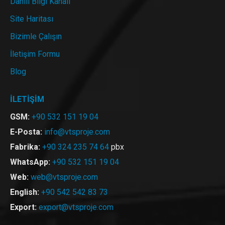
Dahili Bilgi Kanalı
Site Haritası
Bizimle Çalışın
İletişim Formu
Blog
İLETİŞİM
GSM:
+90 532 151 19 04
E-Posta:
info@vtsproje.com
Fabrika:
+90 324 235 74 64
pbx
WhatsApp:
+90 532 151 19 04
Web:
web@vtsproje.com
English:
+90 542 542 83 73
Export:
export@vtsproje.com