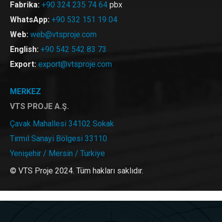
Fabrika:
+90 324 235 74 64
pbx
WhatsApp:
+90 532 151 19 04
Web:
web@vtsproje.com
English:
+90 542 542 83 73
Export:
export@vtsproje.com
MERKEZ
VTS PROJE A.Ş.
Çavak Mahallesi 34102 Sokak
Tırmıl Sanayi Bölgesi 33110
Yenişehir / Mersin / Turkiye
© VTS Proje 2024. Tüm hakları saklıdır.