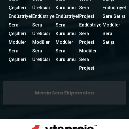
Çeşitleri
Üreticisi
Kurulumu
Sera
Endüstriyel
Endüstriyel
Endüstriyel
Endüstriyel
Projesi
Sera Satışı
Sera
Sera
Sera
Endüstriyel
Modüler
Çeşitleri
Üreticisi
Kurulumu
Sera
Sera
Modüler
Modüler
Modüler
Projesi
Satışı
Sera
Sera
Sera
Modüler
Çeşitleri
Üreticisi
Kurulumu
Sera
Projesi
Mersin Sera Ekipmanları