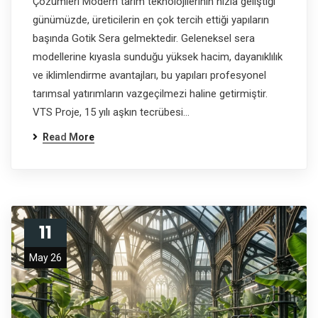
Çözümleri Modern tarım teknolojilerinin hızla geliştiği
günümüzde, üreticilerin en çok tercih ettiği yapıların
başında Gotik Sera gelmektedir. Geleneksel sera
modellerine kıyasla sunduğu yüksek hacim, dayanıklılık
ve iklimlendirme avantajları, bu yapıları profesyonel
tarımsal yatırımların vazgeçilmezi haline getirmiştir.
VTS Proje, 15 yılı aşkın tecrübesi…
Read More
11
May 26