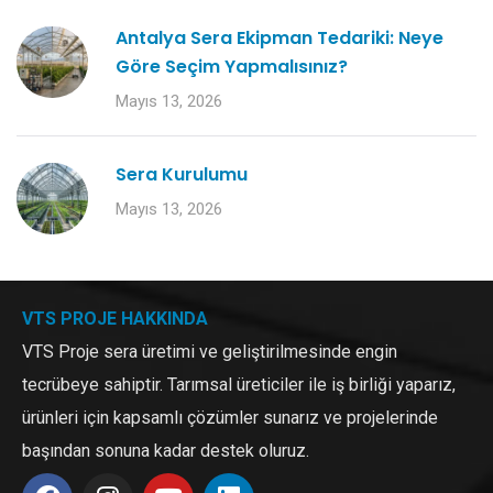
Antalya Sera Ekipman Tedariki: Neye
Göre Seçim Yapmalısınız?
Mayıs 13, 2026
Sera Kurulumu
Mayıs 13, 2026
VTS PROJE HAKKINDA
VTS Proje sera üretimi ve geliştirilmesinde engin
tecrübeye sahiptir. Tarımsal üreticiler ile iş birliği yaparız,
ürünleri için kapsamlı çözümler sunarız ve projelerinde
başından sonuna kadar destek oluruz.