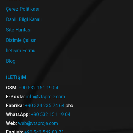
Çerez Politikası
Dahili Bilgi Kanalı
Site Haritası
Bizimle Çalışın
İletişim Formu
Blog
İLETİŞİM
GSM:
+90 532 151 19 04
E-Posta:
info@vtsproje.com
Fabrika:
+90 324 235 74 64
pbx
WhatsApp:
+90 532 151 19 04
Web:
web@vtsproje.com
English:
+90 542 542 83 73