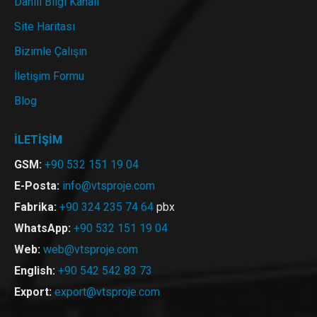
Dahili Bilgi Kanalı
Site Haritası
Bizimle Çalışın
İletişim Formu
Blog
İLETİŞİM
GSM:
+90 532 151 19 04
E-Posta:
info@vtsproje.com
Fabrika:
+90 324 235 74 64
pbx
WhatsApp:
+90 532 151 19 04
Web:
web@vtsproje.com
English:
+90 542 542 83 73
Export:
export@vtsproje.com