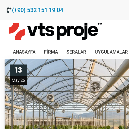
(+90) 532 151 19 04
ANASAYFA
FIRMA
SERALAR
UYGULAMALAR
13
May 26