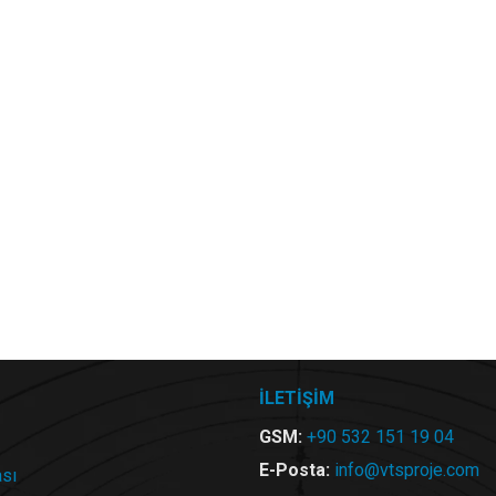
İLETİŞİM
GSM:
+90 532 151 19 04
E-Posta:
info@vtsproje.com
ası