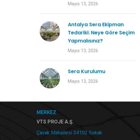
Mayıs 13, 2026
Antalya Sera Ekipman
Tedariki: Neye Göre Seçim
Yapmalısınız?
Mayıs 13, 2026
Sera Kurulumu
Mayıs 13, 2026
MERKEZ
VTS PROJE A.Ş.
Çavak Mahallesi 34102 Sokak