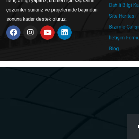
ile iş birliği yaparız, ürünleri için kapsamlı
Dahili Bilgi Ka
çözümler sunarız ve projelerinde başından
Site Haritası
sonuna kadar destek oluruz.
Bizimle Çalışı
İletişim Form
Blog