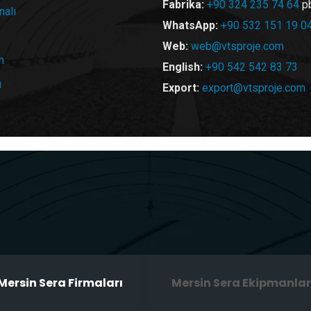
Fabrika:
+90 324 235 74 64
p
nalı
WhatsApp:
+90 532 151 19 0
Web:
web@vtsproje.com
n
English:
+90 542 542 83 73
u
Export:
export@vtsproje.com
Mersin Sera Firmaları
Mersin Sera Ekipmanlar