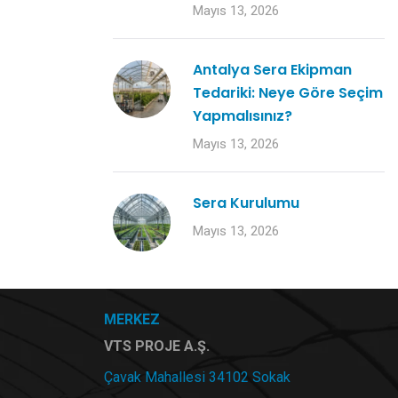
Mayıs 13, 2026
Antalya Sera Ekipman
Tedariki: Neye Göre Seçim
Yapmalısınız?
Mayıs 13, 2026
Sera Kurulumu
Mayıs 13, 2026
MERKEZ
VTS PROJE A.Ş.
Çavak Mahallesi 34102 Sokak