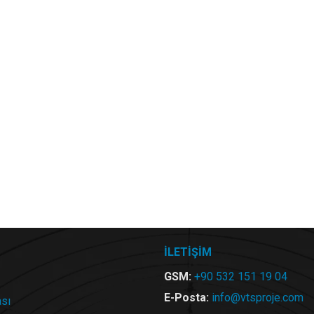
İLETİŞİM
GSM:
+90 532 151 19 04
E-Posta:
info@vtsproje.com
ası