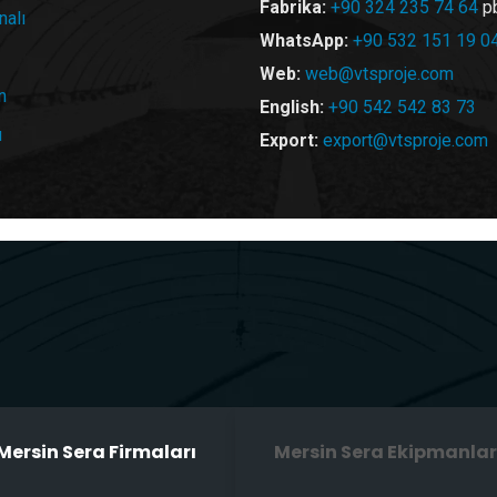
Fabrika:
+90 324 235 74 64
p
nalı
WhatsApp:
+90 532 151 19 0
Web:
web@vtsproje.com
n
English:
+90 542 542 83 73
u
Export:
export@vtsproje.com
Mersin Sera Firmaları
Mersin Sera Ekipmanlar