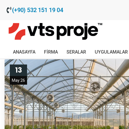
(+90) 532 151 19 04
ANASAYFA
FIRMA
SERALAR
UYGULAMALAR
13
May 26