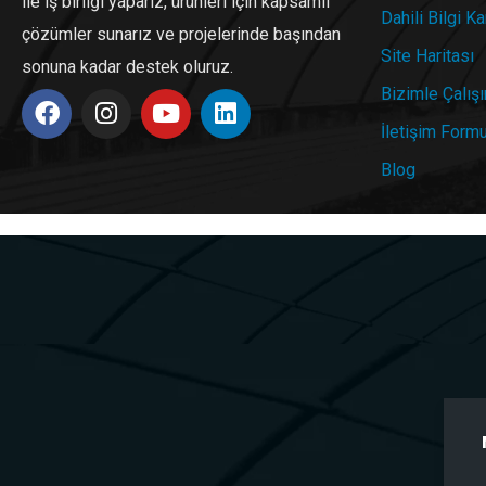
ile iş birliği yaparız, ürünleri için kapsamlı
Dahili Bilgi Ka
çözümler sunarız ve projelerinde başından
Site Haritası
sonuna kadar destek oluruz.
Bizimle Çalışı
İletişim Form
Blog